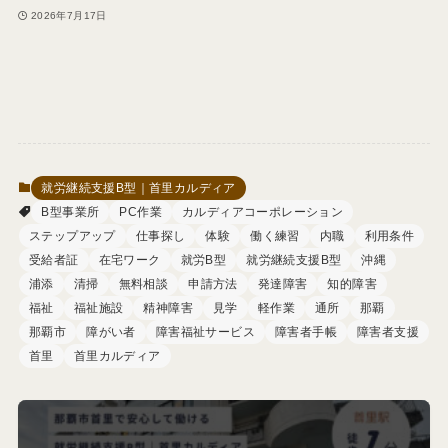
2026年7月17日
就労継続支援B型｜首里カルディア
B型事業所
PC作業
カルディアコーポレーション
ステップアップ
仕事探し
体験
働く練習
内職
利用条件
受給者証
在宅ワーク
就労B型
就労継続支援B型
沖縄
浦添
清掃
無料相談
申請方法
発達障害
知的障害
福祉
福祉施設
精神障害
見学
軽作業
通所
那覇
那覇市
障がい者
障害福祉サービス
障害者手帳
障害者支援
首里
首里カルディア