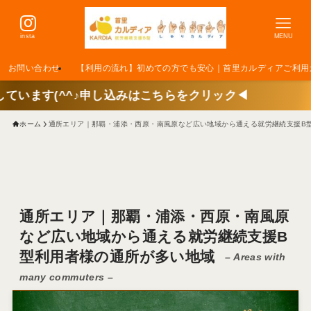
insta
MENU
お問い合わせ
【利用の流れ】初めての方でも安心｜首里カルディアご利用
申し込みはこちらをクリック◀
ホーム
通所エリア｜那覇・浦添・西原・南風原など広い地域から通える就労継続支援B
通所エリア｜那覇・浦添・西原・南風原
など広い地域から通える就労継続支援B
型利用者様の通所が多い地域
– Areas with
many commuters –