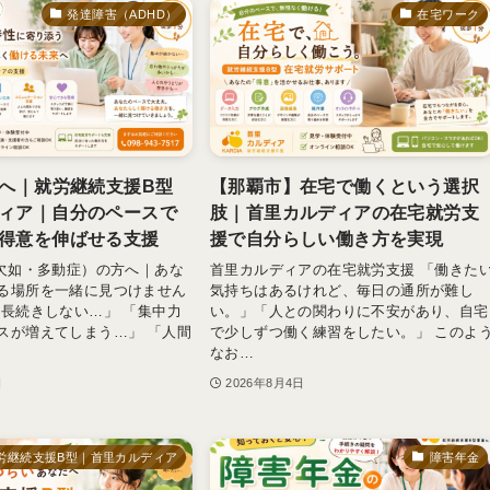
発達障害（ADHD）
在宅ワーク
方へ｜就労継続支援B型
【那覇市】在宅で働くという選択
ィア｜自分のペースで
肢｜首里カルディアの在宅就労支
得意を伸ばせる支援
援で自分らしい働き方を実現
意欠如・多動症）の方へ｜あな
首里カルディアの在宅就労支援 「働きた
る場所を一緒に見つけません
気持ちはあるけれど、毎日の通所が難し
が長続きしない…」 「集中力
い。」「人との関わりに不安があり、自宅
スが増えてしまう…」 「人間
で少しずつ働く練習をしたい。」 このよ
なお…
日
2026年8月4日
労継続支援B型｜首里カルディア
障害年金