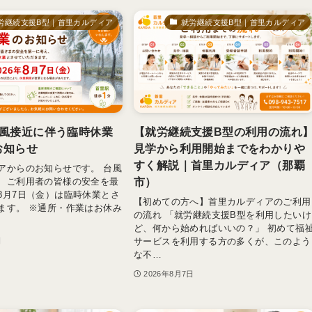
労継続支援B型｜首里カルディア
就労継続支援B型｜首里カルディア
風接近に伴う臨時休業
【就労継続支援B型の利用の流れ
お知らせ
見学から利用開始までをわかりや
すく解説｜首里カルディア（那覇
アからのお知らせです。 台風
市）
、ご利用者の皆様の安全を最
8月7日（金）は臨時休業とさ
【初めての方へ】首里カルディアのご利用
ます。 ※通所・作業はお休み
の流れ 「就労継続支援B型を利用したいけ
ど、何から始めればいいの？」 初めて福
サービスを利用する方の多くが、このよう
日
な不…
2026年8月7日