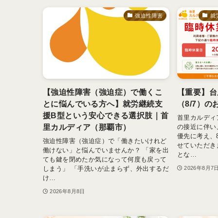
強迫性障害
就
【強迫性障害（強迫症）で働くこ
【重要】台
とに悩んでいる方へ】就労継続支
（8/7）の
援B型という安心できる選択肢｜首
首里カルディ
里カルディア（那覇市）
の接近に伴い
優先に考え、
強迫性障害（強迫症）で「働きたいけれど
せていただき
働けない」と悩んでいませんか？ 「家を出
とな…
ても鍵を閉めたか気になって何度も戻って
しまう」 「手洗いが止まらず、外出するだ
2026年8月7
け…
2026年8月8日