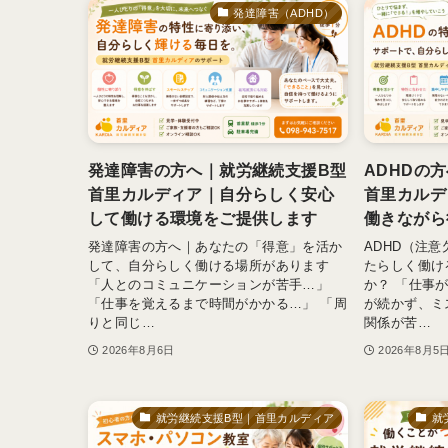
発達障害（ADHD）
発達障害の方へ｜就労継続支援B型
ADHDの
首里カルディア｜自分らしく安心
首里カルデ
して働ける環境をご提供します
働きながら
発達障害の方へ｜あなたの「得意」を活か
ADHD（注
して、自分らしく働ける場所があります
たらしく働け
「人とのコミュニケーションが苦手…」
か？ 「仕事
「仕事を覚えるまで時間がかかる…」 「周
が続かず、ミ
りと同じ…
関係が苦…
2026年8月6日
2026年8月5
就労継続支援B型｜首里カルディア
就