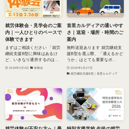
就労体験会・見学会のご案
首里カルディアの通いやす
内｜一人ひとりのペースで
さ｜送迎・場所・時間のご
体験できます
案内
まずはご相談ください 「就労
無料送迎あります 就労継続支
継続支援B型に興味はあるけ
援B型を選ぶ際、「通えるかど
ど、いきなり通所するのは...
うか」はとても重要なポ...
2026年2月4日
体験会
2026年1月27日
就労継続支援B型｜首里カルディア
就労体験が不安な方へ｜最
特別支援学校 生徒の就労