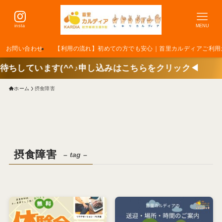
insta
MENU
お問い合わせ
【利用の流れ】初めての方でも安心｜首里カルディアご利用
す(^^♪申し込みはこちらをクリック◀
ホーム
摂食障害
摂食障害
– tag –