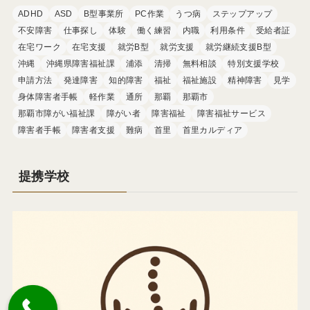
ADHD
ASD
B型事業所
PC作業
うつ病
ステップアップ
不安障害
仕事探し
体験
働く練習
内職
利用条件
受給者証
在宅ワーク
在宅支援
就労B型
就労支援
就労継続支援B型
沖縄
沖縄県障害福祉課
浦添
清掃
無料相談
特別支援学校
申請方法
発達障害
知的障害
福祉
福祉施設
精神障害
見学
身体障害者手帳
軽作業
通所
那覇
那覇市
那覇市障がい福祉課
障がい者
障害福祉
障害福祉サービス
障害者手帳
障害者支援
難病
首里
首里カルディア
提携学校