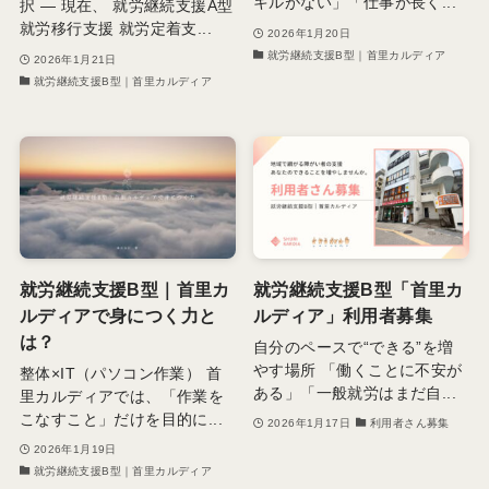
キルがない」「仕事が長く...
択 ― 現在、 就労継続支援A型
就労移行支援 就労定着支...
2026年1月20日
就労継続支援B型｜首里カルディア
2026年1月21日
就労継続支援B型｜首里カルディア
就労継続支援B型｜首里カ
就労継続支援B型「首里カ
ルディアで身につく力と
ルディア」利用者募集
は？
自分のペースで“できる”を増
やす場所 「働くことに不安が
整体×IT（パソコン作業） 首
ある」「一般就労はまだ自...
里カルディアでは、「作業を
こなすこと」だけを目的に...
2026年1月17日
利用者さん募集
2026年1月19日
就労継続支援B型｜首里カルディア