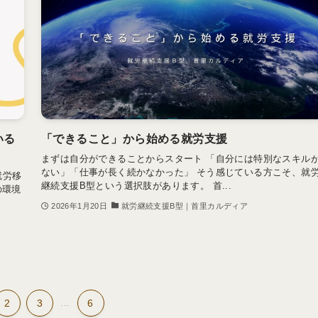
いる
「できること」から始める就労支援
まずは自分ができることからスタート 「自分には特別なスキル
ない」「仕事が長く続かなかった」 そう感じている方こそ、就
就労移
継続支援B型という選択肢があります。 首...
の環境
2026年1月20日
就労継続支援B型｜首里カルディア
2
3
...
6