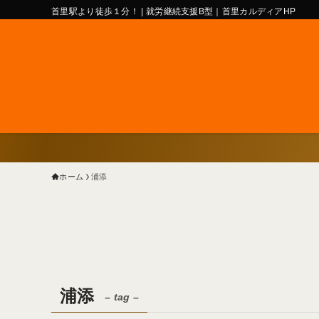
首里駅より徒歩１分！ | 就労継続支援B型｜首里カルディアHP
ホーム
浦添
浦添
– tag –