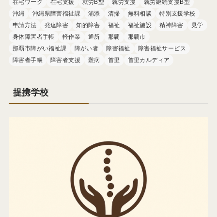
在宅ワーク
在宅支援
就労B型
就労支援
就労継続支援B型
沖縄
沖縄県障害福祉課
浦添
清掃
無料相談
特別支援学校
申請方法
発達障害
知的障害
福祉
福祉施設
精神障害
見学
身体障害者手帳
軽作業
通所
那覇
那覇市
那覇市障がい福祉課
障がい者
障害福祉
障害福祉サービス
障害者手帳
障害者支援
難病
首里
首里カルディア
提携学校