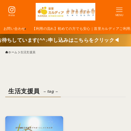
insta
MENU
お問い合わせ
【利用の流れ】初めての方でも安心｜首里カルディアご利用
ます(^^♪申し込みはこちらをクリック◀
ホーム
生活支援員
生活支援員
– tag –