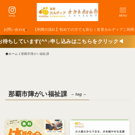
insta
MENU
お問い合わせ
【利用の流れ】初めての方でも安心｜首里カルディアご利用
ます(^^♪申し込みはこちらをクリック◀
ホーム
那覇市障がい福祉課
那覇市障がい福祉課
– tag –