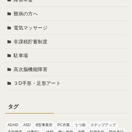
難病の方へ
電気マッサージ
非課税貯蓄制度
駐車場
高次脳機能障害
３D手形・足形アート
タグ
ADHD
ASD
B型事業所
PC作業
うつ病
ステップアップ
不安障害
仕事探し
体験
働く練習
内職
利用条件
受給者証