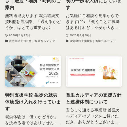
さ｜送迎・場所・時間のご
初の一歩を大切にしていま
案内
す
無料送迎あります 就労継続支
お気軽にご相談や見学からで
援B型を選ぶ際、「通えるかど
きます(^^♪ 「働くことに興味
うか」はとても重要なポ...
はあるけれど、不安が大き...
2026年1月27日
2026年1月26日
就労継続支援B型｜首里カルディア
就労継続支援B型｜首里カルディア
特別支援学校 生徒の就労
首里カルディアの支援方針
体験受け入れを行っていま
と連携体制について
す
安心して通える事業所 首里カ
ルディアのブログをご覧いた
就労体験は「働くかどうか」
だき、ありがとうございま...
を決める場ではありません ―