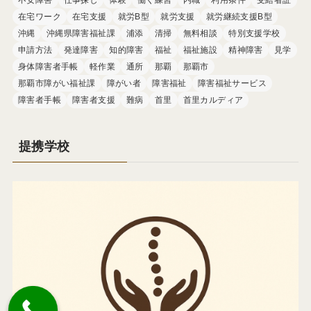
在宅ワーク
在宅支援
就労B型
就労支援
就労継続支援B型
沖縄
沖縄県障害福祉課
浦添
清掃
無料相談
特別支援学校
申請方法
発達障害
知的障害
福祉
福祉施設
精神障害
見学
身体障害者手帳
軽作業
通所
那覇
那覇市
那覇市障がい福祉課
障がい者
障害福祉
障害福祉サービス
障害者手帳
障害者支援
難病
首里
首里カルディア
提携学校