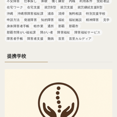
不安障害
仕事探し
体験
働く練習
内職
利用条件
受給者証
在宅ワーク
在宅支援
就労B型
就労支援
就労継続支援B型
沖縄
沖縄県障害福祉課
浦添
清掃
無料相談
特別支援学校
申請方法
発達障害
知的障害
福祉
福祉施設
精神障害
見学
身体障害者手帳
軽作業
通所
那覇
那覇市
那覇市障がい福祉課
障がい者
障害福祉
障害福祉サービス
障害者手帳
障害者支援
難病
首里
首里カルディア
提携学校