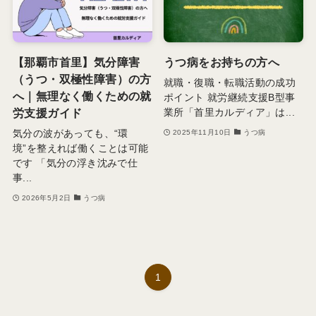
【那覇市首里】気分障害
うつ病をお持ちの方へ
（うつ・双極性障害）の方
就職・復職・転職活動の成功
へ｜無理なく働くための就
ポイント 就労継続支援B型事
労支援ガイド
業所「首里カルディア」は...
気分の波があっても、“環
2025年11月10日
うつ病
境”を整えれば働くことは可能
です 「気分の浮き沈みで仕
事...
2026年5月2日
うつ病
1