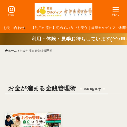
insta
MENU
お問い合わせ
【利用の流れ】初めての方でも安心｜首里カルディアご利用
利用・体験・見学お待ちしています(^^♪申し込みは
ホーム
お金が溜まる金銭管理術
お金が溜まる金銭管理術
– category –