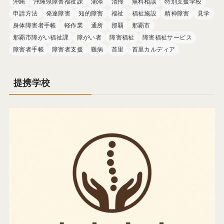
沖縄
沖縄県障害福祉課
浦添
清掃
無料相談
特別支援学校
申請方法
発達障害
知的障害
福祉
福祉施設
精神障害
見学
身体障害者手帳
軽作業
通所
那覇
那覇市
那覇市障がい福祉課
障がい者
障害福祉
障害福祉サービス
障害者手帳
障害者支援
難病
首里
首里カルディア
提携学校