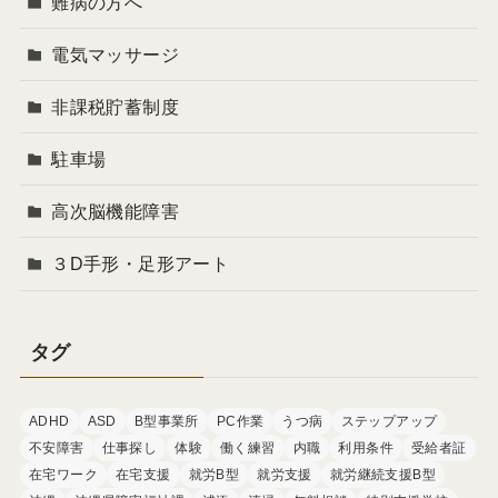
難病の方へ
電気マッサージ
非課税貯蓄制度
駐車場
高次脳機能障害
３D手形・足形アート
タグ
ADHD
ASD
B型事業所
PC作業
うつ病
ステップアップ
不安障害
仕事探し
体験
働く練習
内職
利用条件
受給者証
在宅ワーク
在宅支援
就労B型
就労支援
就労継続支援B型