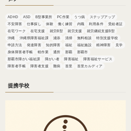
ADHD
ASD
B型事業所
PC作業
うつ病
ステップアップ
不安障害
仕事探し
体験
働く練習
内職
利用条件
受給者証
在宅ワーク
在宅支援
就労B型
就労支援
就労継続支援B型
沖縄
沖縄県障害福祉課
浦添
清掃
無料相談
特別支援学校
申請方法
発達障害
知的障害
福祉
福祉施設
精神障害
見学
身体障害者手帳
軽作業
通所
那覇
那覇市
那覇市障がい福祉課
障がい者
障害福祉
障害福祉サービス
障害者手帳
障害者支援
難病
首里
首里カルディア
提携学校