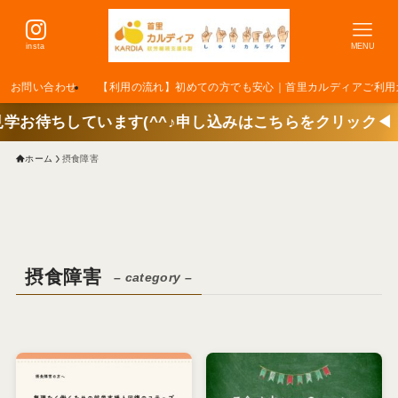
insta
MENU
お問い合わせ
【利用の流れ】初めての方でも安心｜首里カルディアご利用
ています(^^♪申し込みはこちらをクリック◀
ホーム
摂食障害
摂食障害
– category –