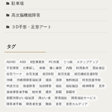
駐車場
高次脳機能障害
３D手形・足形アート
タグ
ADHD
ASD
B型事業所
PC作業
うつ病
ステップアップ
不安障害
仕事探し
体験
働く練習
内職
利用条件
受給者証
在宅ワーク
在宅支援
就労B型
就労支援
就労継続支援B型
沖縄
沖縄県障害福祉課
浦添
清掃
無料相談
特別支援学校
申請方法
発達障害
知的障害
福祉
福祉施設
精神障害
見学
身体障害者手帳
軽作業
通所
那覇
那覇市
那覇市障がい福祉課
障がい者
障害福祉
障害福祉サービス
障害者手帳
障害者支援
難病
首里
首里カルディア