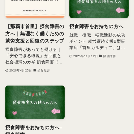
【那覇市首里】摂食障害の
摂食障害をお持ちの方へ
方へ｜無理なく働くための
就職・復職・転職活動の成功
就労支援と回復のステップ
ポイント 就労継続支援B型事
業所「首里カルディア」は...
摂食障害があっても働ける｜
「安心できる環境」が回復と
2025年11月12日
摂食障害
社会復帰のカギ 摂食障害（...
2026年4月25日
摂食障害
摂食障害をお持ちの方へ–