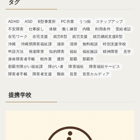
タグ
ADHD
ASD
B型事業所
PC作業
うつ病
ステップアップ
不安障害
仕事探し
体験
働く練習
内職
利用条件
受給者証
在宅ワーク
在宅支援
就労B型
就労支援
就労継続支援B型
沖縄
沖縄県障害福祉課
浦添
清掃
無料相談
特別支援学校
申請方法
発達障害
知的障害
福祉
福祉施設
精神障害
見学
身体障害者手帳
軽作業
通所
那覇
那覇市
那覇市障がい福祉課
障がい者
障害福祉
障害福祉サービス
障害者手帳
障害者支援
難病
首里
首里カルディア
提携学校