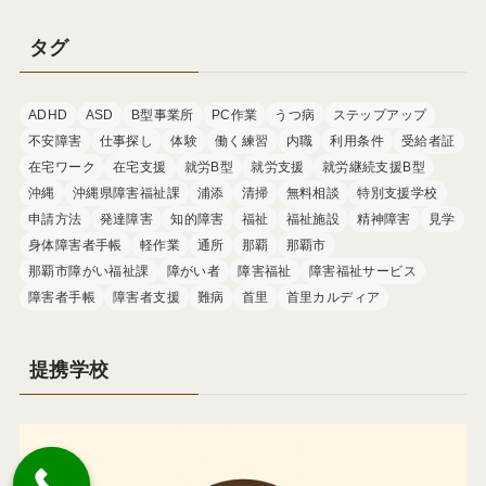
タグ
ADHD
ASD
B型事業所
PC作業
うつ病
ステップアップ
不安障害
仕事探し
体験
働く練習
内職
利用条件
受給者証
在宅ワーク
在宅支援
就労B型
就労支援
就労継続支援B型
沖縄
沖縄県障害福祉課
浦添
清掃
無料相談
特別支援学校
申請方法
発達障害
知的障害
福祉
福祉施設
精神障害
見学
身体障害者手帳
軽作業
通所
那覇
那覇市
那覇市障がい福祉課
障がい者
障害福祉
障害福祉サービス
障害者手帳
障害者支援
難病
首里
首里カルディア
提携学校