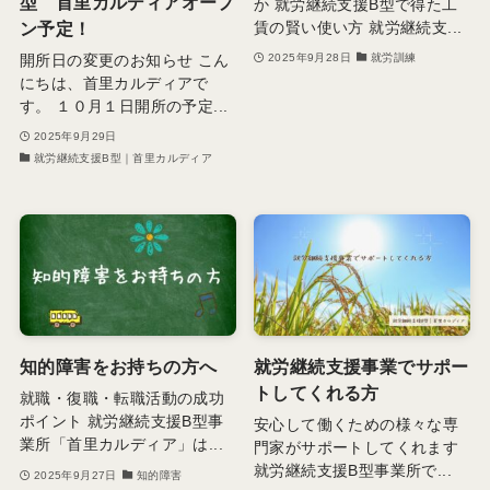
型 首里カルディアオープ
か 就労継続支援B型で得た工
ン予定！
賃の賢い使い方 就労継続支...
開所日の変更のお知らせ こん
2025年9月28日
就労訓練
にちは、首里カルディアで
す。 １０月１日開所の予定...
2025年9月29日
就労継続支援B型｜首里カルディア
知的障害をお持ちの方へ
就労継続支援事業でサポー
トしてくれる方
就職・復職・転職活動の成功
ポイント 就労継続支援B型事
安心して働くための様々な専
業所「首里カルディア」は...
門家がサポートしてくれます
就労継続支援B型事業所で...
2025年9月27日
知的障害