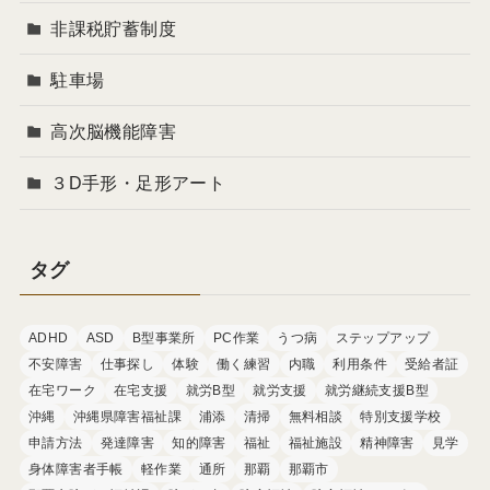
非課税貯蓄制度
駐車場
高次脳機能障害
３D手形・足形アート
タグ
ADHD
ASD
B型事業所
PC作業
うつ病
ステップアップ
不安障害
仕事探し
体験
働く練習
内職
利用条件
受給者証
在宅ワーク
在宅支援
就労B型
就労支援
就労継続支援B型
沖縄
沖縄県障害福祉課
浦添
清掃
無料相談
特別支援学校
申請方法
発達障害
知的障害
福祉
福祉施設
精神障害
見学
身体障害者手帳
軽作業
通所
那覇
那覇市