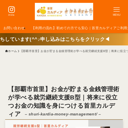
insta
MENU
お問い合わせ
【利用の流れ】初めての方でも安心｜首里カルディアご利用
す(^^♪申し込みはこちらをクリック◀
ホーム
【那覇市首里】お金が貯まる金銭管理術が学べる就労継続支援B型｜将来に役立
【那覇市首里】お金が貯まる金銭管理術
が学べる就労継続支援B型｜将来に役立
つお金の知識を身につける首里カルデ
ィア
– shuri-kardia-money-management/ –