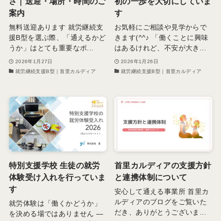
さ｜送迎・場所・時間のご
初の一歩を大切にしていま
案内
す
無料送迎あります 就労継続支
お気軽にご相談や見学からで
援B型を選ぶ際、「通えるかど
きます(^^♪ 「働くことに興味
うか」はとても重要なポ...
はあるけれど、不安が大き...
2026年1月27日
2026年1月26日
就労継続支援B型｜首里カルディア
就労継続支援B型｜首里カルディア
特別支援学校 生徒の就労
首里カルディアの支援方針
体験受け入れを行っていま
と連携体制について
す
安心して通える事業所 首里カ
ルディアのブログをご覧いた
就労体験は「働くかどうか」
だき、ありがとうございま...
を決める場ではありません ―