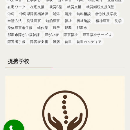
在宅ワーク
在宅支援
就労B型
就労支援
就労継続支援B型
沖縄
沖縄県障害福祉課
浦添
清掃
無料相談
特別支援学校
申請方法
発達障害
知的障害
福祉
福祉施設
精神障害
見学
身体障害者手帳
軽作業
通所
那覇
那覇市
那覇市障がい福祉課
障がい者
障害福祉
障害福祉サービス
障害者手帳
障害者支援
難病
首里
首里カルディア
提携学校