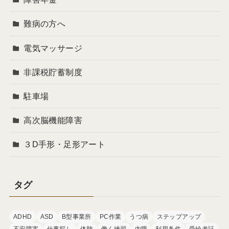
難病の方へ
電気マッサージ
非課税貯蓄制度
駐車場
高次脳機能障害
３D手形・足形アート
タグ
ADHD
ASD
B型事業所
PC作業
うつ病
ステップアップ
不安障害
仕事探し
体験
働く練習
内職
利用条件
受給者証