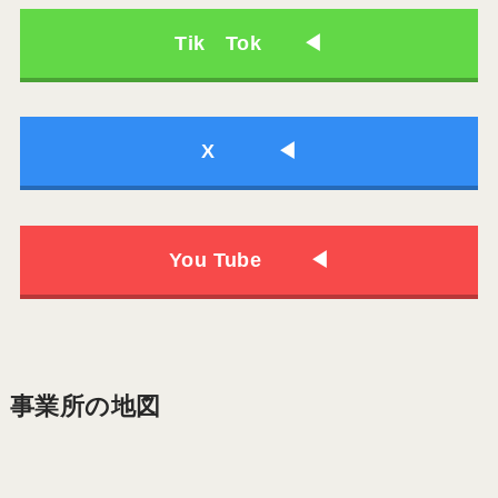
Tik Tok ◀
X ◀
You Tube ◀
事業所の地図