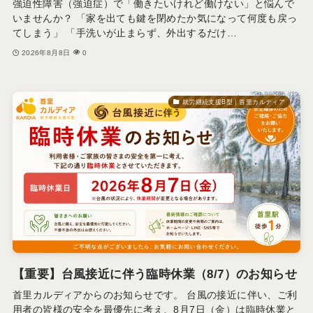
強迫性障害（強迫症）で「働きたいけれど働けない」と悩んで
いませんか？ 「家を出ても鍵を閉めたか気になって何度も戻っ
てしまう」 「手洗いが止まらず、外出するだけ…
2026年8月8日
0
就労継続支援B型｜首里カルディア
【重要】台風接近に伴う臨時休業（8/7）のお知らせ
首里カルディアからのお知らせです。 台風の接近に伴い、ご利
用者の皆様の安全を最優先に考え、8月7日（金）は臨時休業と