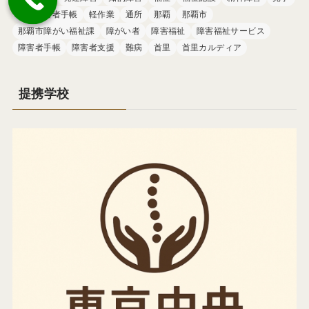
身体障害者手帳
軽作業
通所
那覇
那覇市
那覇市障がい福祉課
障がい者
障害福祉
障害福祉サービス
障害者手帳
障害者支援
難病
首里
首里カルディア
提携学校