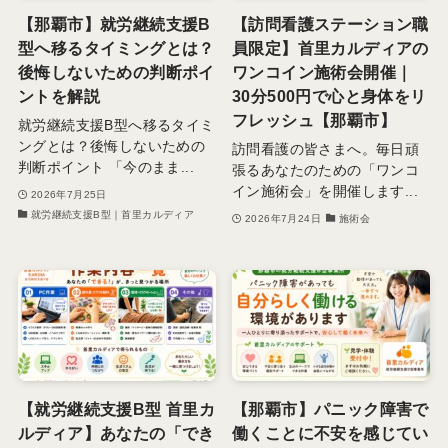
【那覇市】就労継続支援B
【訪問看護ステーション職
型へ移るタイミングとは？
員限定】首里カルディアの
後悔しないための判断ポイ
ワンコイン施術会開催｜
ントを解説
30分500円で心と身体をリ
フレッシュ【那覇市】
就労継続支援B型へ移るタイミ
ングとは？後悔しないための
訪問看護の皆さまへ。毎日頑
判断ポイント 「今のまま...
張るあなたのための「ワンコ
イン施術会」を開催します...
2026年7月25日
就労継続支援B型｜首里カルディア
2026年7月24日
施術会
【就労継続支援B型 首里カ
【那覇市】パニック障害で
ルディア】あなたの「でき
働くことに不安を感じてい