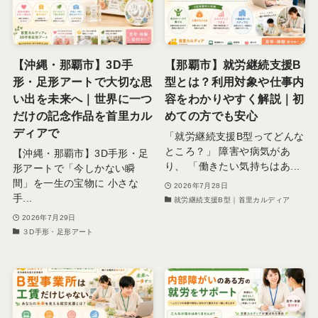
【沖縄・那覇市】3D手
【那覇市】就労継続支援B
形・足形アートで大切な思
型とは？利用対象や仕事内
い出を未来へ｜世界に一つ
容をわかりやすく解説｜初
だけの記念作品を首里カル
めての方でも安心
ディアで
「就労継続支援B型ってどんな
ところ？」 障害や病気があ
【沖縄・那覇市】3D手形・足
り、 「働きたい気持ちはあ...
形アートで「今しかない瞬
間」を一生の宝物に 小さな
2026年7月28日
手...
就労継続支援B型｜首里カルディア
2026年7月29日
３D手形・足形アート