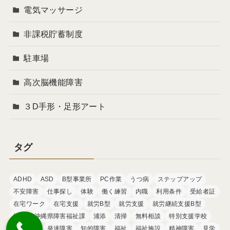
電気マッサージ
非課税貯蓄制度
駐車場
高次脳機能障害
３D手形・足形アート
タグ
ADHD
ASD
B型事業所
PC作業
うつ病
ステップアップ
不安障害
仕事探し
体験
働く練習
内職
利用条件
受給者証
在宅ワーク
在宅支援
就労B型
就労支援
就労継続支援B型
沖縄
沖縄県障害福祉課
浦添
清掃
無料相談
特別支援学校
申請方法
発達障害
知的障害
福祉
福祉施設
精神障害
見学