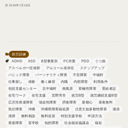
2026年7月16日
就労訓練
ADHD
ASD
B型事業所
PC作業
PDD
うつ病
アスペルガー症候群
アルコール依存症
ステップアップ
パニック障害
パーソナリティ障害
不安障害
中城村
仕事探し
体験
働く練習
内職
内部障害
利用条件
包括支援センター
北中城村
南風原
双極性障害
受給者証
在宅ワーク
在宅支援
宜野湾市
就労B型
就労継続支援B型
広汎性発達障害
強迫性障害
摂食障害
新都心
昼食無料
気分障害
沖縄
沖縄県障害福祉課
注意欠如多動性障害
浦添
清掃
無料相談
無料送迎
特別支援学校
申請方法
発達障害
盲学校
知的障害
社会福祉協議会
福祉