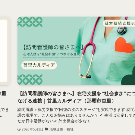
け皿
【訪問看護師の皆さまへ】在宅支援を“社会参加”に
）
なげる連携｜首里カルディア（那覇市首里）
現でき
訪問看護＋就労支援で“回復の次のステージ”を実現できます 訪問
ん
護の現場で、こんなお悩みはありませんか？ ✔ 生活は安定して
たが日中活動がない✔ 外出機会が少なく...
2026年5月1日
地域連携・福祉