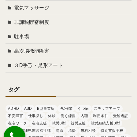
電気マッサージ
非課税貯蓄制度
駐車場
高次脳機能障害
３D手形・足形アート
タグ
ADHD
ASD
B型事業所
PC作業
うつ病
ステップアップ
不安障害
仕事探し
体験
働く練習
内職
利用条件
受給者証
在宅ワーク
在宅支援
就労B型
就労支援
就労継続支援B型
沖縄
沖縄県障害福祉課
浦添
清掃
無料相談
特別支援学校