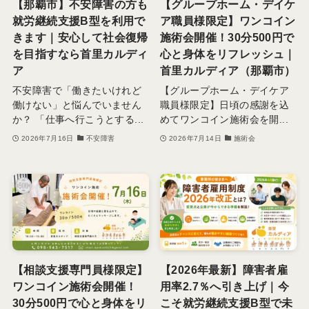
【那覇市】不安障害の方も
【グループホーム・デイケ
就労継続支援B型を利用で
ア職員様限定】ワンコイン
きます｜安心して社会復帰
施術会開催！30分500円で
を目指すなら首里カルディ
心と身体をリフレッシュ｜
ア
首里カルディア（那覇市）
不安障害で「働きたいけれど
【グループホーム・デイケア
働けない」と悩んでいません
職員様限定】日頃の感謝を込
か？ 「仕事へ行こうとする...
めてワンコイン施術会を開...
2026年7月16日
不安障害
2026年7月14日
施術会
【相談支援専門員様限定】
【2026年最新】障害者雇
ワンコイン施術会開催！
用率2.7％へ引き上げ｜今
30分500円で心と身体をリ
こそ就労継続支援B型で未