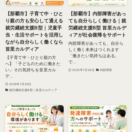
【那覇市】子育て中・ひと
【那覇市】内部障害があっ
り親の方も安心して通える
ても自分らしく働ける｜就
就労継続支援B型｜児童手
労継続支援B型 首里カルデ
当・生活サポートを活用し
ィアが社会復帰をサポート
ながら自分らしく働くなら
内部障害があっても、自分ら
首里カルディア
しく働く未来はつくれます
「働きたい気持ちはある。
【子育て中・ひとり親の方
で...
へ】「子どものために働きた
い」その気持ちを首里カル
2026年7月26日
内部障害
デ...
2026年7月30日
就労継続支援B型｜首里カルディア