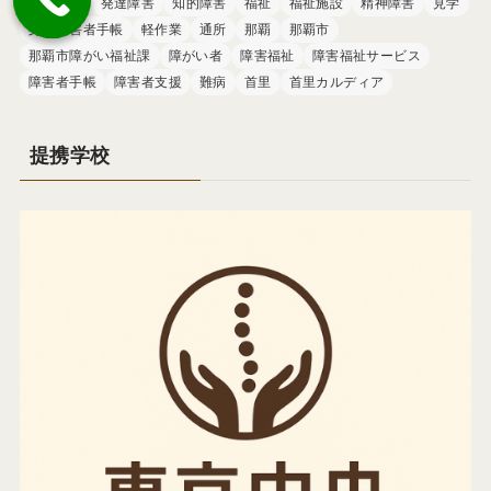
申請方法
発達障害
知的障害
福祉
福祉施設
精神障害
見学
身体障害者手帳
軽作業
通所
那覇
那覇市
那覇市障がい福祉課
障がい者
障害福祉
障害福祉サービス
障害者手帳
障害者支援
難病
首里
首里カルディア
提携学校