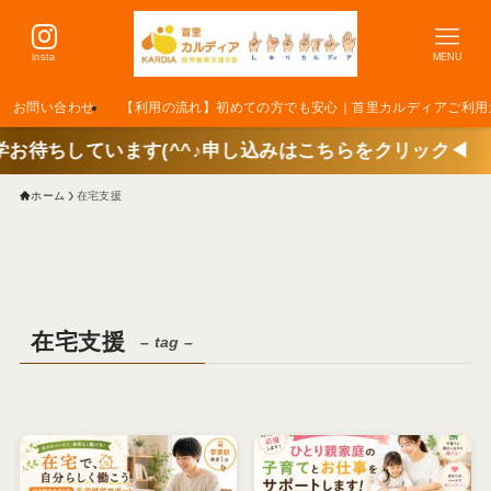
insta
MENU
お問い合わせ
【利用の流れ】初めての方でも安心｜首里カルディアご利用
ます(^^♪申し込みはこちらをクリック◀
ホーム
在宅支援
在宅支援
– tag –