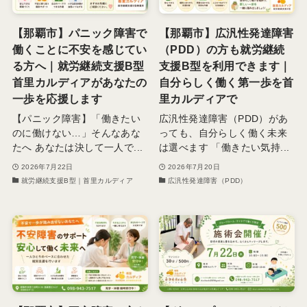
【那覇市】パニック障害で
【那覇市】広汎性発達障害
働くことに不安を感じてい
（PDD）の方も就労継続
る方へ｜就労継続支援B型
支援B型を利用できます｜
首里カルディアがあなたの
自分らしく働く第一歩を首
一歩を応援します
里カルディアで
【パニック障害】「働きたい
広汎性発達障害（PDD）があ
のに働けない…」そんなあな
っても、自分らしく働く未来
たへ あなたは決して一人で...
は選べます 「働きたい気持...
2026年7月22日
2026年7月20日
就労継続支援B型｜首里カルディア
広汎性発達障害（PDD）