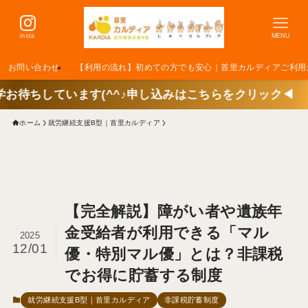
insta
MENU
お問い合わせ
【利用の流れ】初めての方でも安心｜首里カルディアご利用
ます(^^♪申し込みはこちらをクリック◀
ホーム
就労継続支援B型｜首里カルディア
【完全解説】障がい者や遺族年
金受給者が利用できる「マル
2025
12/01
優・特別マル優」とは？非課税
でお得に貯蓄する制度
就労継続支援B型｜首里カルディア
非課税貯蓄制度